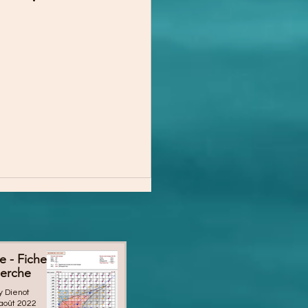
 - Fiche
herche
y Dienot
août 2022