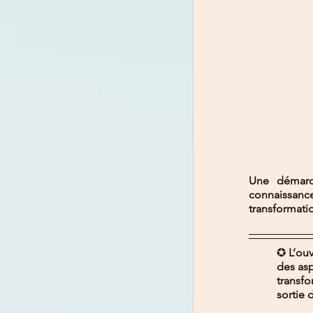
Une démarc
connaissan
transformatio
✪ 
L’ou
des asp
transfo
sortie 