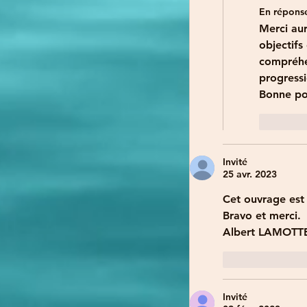
En répons
Merci aur
objectifs
compréhen
progressi
Bonne pou
J'aim
Invité
25 avr. 2023
Cet ouvrage est 
Bravo et merci.
Albert LAMOTT
J'aime
Invité