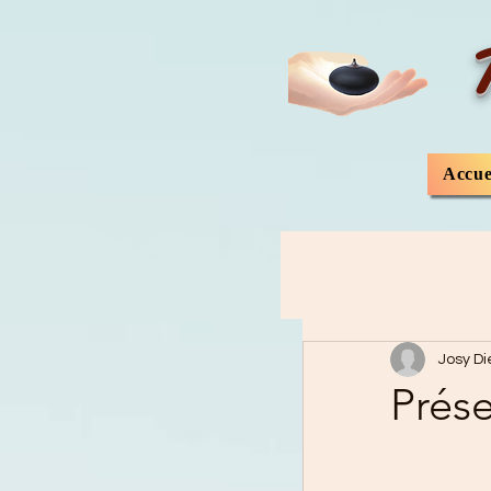
Accue
Josy Di
Prése