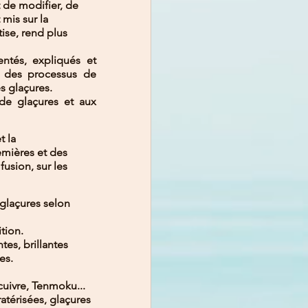
 de modifier, de 
mis sur la 
se, rend plus 
tés, expliqués et 
 des processus de  
s glaçures.
e glaçures et aux 
t la 
emières et des 
fusion, sur les 
glaçures selon 
tion. 
tes, brillantes 
es.
cuivre, Tenmoku... 
ratérisées, glaçures 