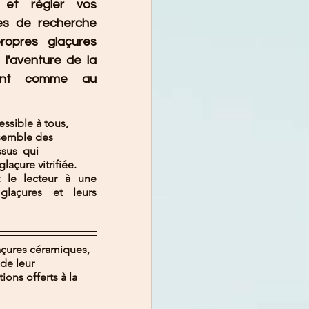
 et régler vos 
s de recherche  
ropres  glaçures 
l'aventure de la 
tant comme au 
essible à tous, 
nsemble des 
sus  qui 
açure vitrifiée.
le lecteur à une 
laçures et leurs 
açures céramiques, 
de leur 
ions offerts à la 