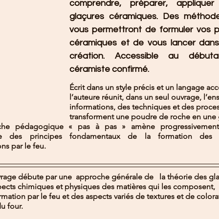
comprendre, préparer, appliquer
glaçures céramiques. Des méthode
vous permettront de formuler vos p
céramiques et de vous lancer dans 
création. Accessible au débu
céramiste confirmé.
Écrit dans un style précis et un langage acc
l’auteure réunit, dans un seul ouvrage, l’e
informations, des techniques et des proces
transforment une poudre de roche en une gl
he pédagogique « pas à pas » amène progressivement 
ce des principes fondamentaux de la formation des g
ns par le feu.
vrage débute par une  approche générale de   la théorie des gl
ects chimiques et physiques des matières qui les composent,  
rmation par le feu et des aspects variés de textures et de colorat
du four.