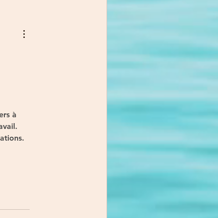
ers à 
vail. 
ations.