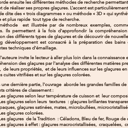
orde ensuite les différentes méthodes de recherche permettant
et de réaliser ses propres glaçures. L’accent est particulièrement 
 dite des « trois diagrammes » ou méthode « 3D » qui synthéti
e et plus rapide  tout type de recherche. 
méthode  est illustrée par de nombreux exemples, commen
és. Ils permettent à la fois d'approfondir la compréhension
on des différents types de glaçures et de découvrir de nouvelle
g développement est consacré à la préparation des bains d
ntes techniques d'émaillage.
l’auteure invite le lecteur à aller plus loin dans la connaissance e
ension des glaçures par l'analyse des différentes matières pr
  de leurs propriétés,  et de leurs influences sur les glaçures en 
s cuites vitrifiées et sur les glaçures colorées.
une dernière partie, l’ouvrage  aborde les grandes familles de 
nts critères de classement : 
Les glaçures selon leur température de cuisson et  leur composi
Les glaçures selon leurs  textures  : glaçures brillantes transparen
paques, glaçures satinées, mates, microbullées, microcristallisé
Les glaçures colorées. 
Les glaçures  de la Tradition  : Céladons, Bleu de fer, Rouge de 
Les glaçures à effet : glaçures macrocristallisées,  craquelées,  c