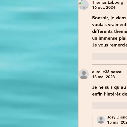
Thomas Lebourg
16 oct. 2024
Bonsoir, je vien
voulais vraiment 
différents thèmes
un immense plais
Je vous remercie
J'aime
aurelie38.pascal
13 mai 2023
Je ne suis qu’au
enfin l’intérêt d
J'aime
Josy Dien
15 mai 20