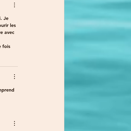
. Je 
urir les 
re avec 
 fois
omprend 