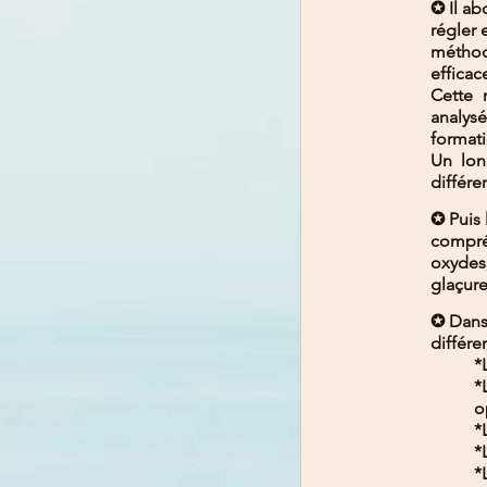
✪ Il ab
régler 
méthode
efficac
Cette 
analys
formati
Un lon
différe
✪ Puis 
compréh
oxydes,
glaçure
✪ Dans 
différe
*
*
o
*
*
*